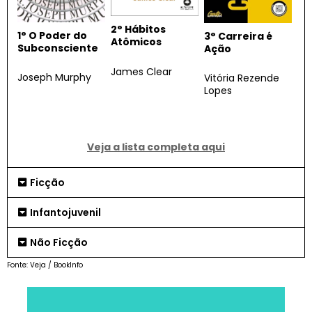
2°
Hábitos
1° O Poder do
3° Carreira é
Atômicos
Subconsciente
Ação
James Clear
Joseph Murphy
Vitória Rezende
Lopes
Veja a lista completa aqui
Ficção
Infantojuvenil
Não Ficção
Fonte: Veja / BookInfo