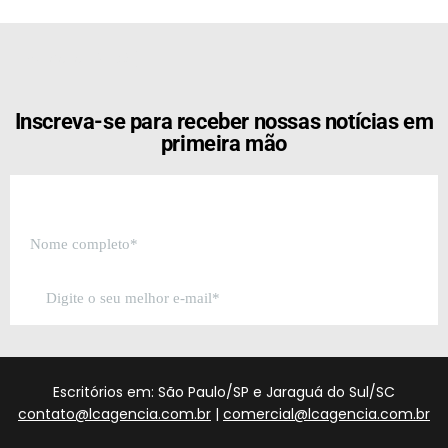
[the_ad id="21159"]
Inscreva-se para receber nossas notícias em
primeira mão
Escritórios em: São Paulo/SP e Jaraguá do Sul/SC
contato@lcagencia.com.br
|
comercial@lcagencia.com.br