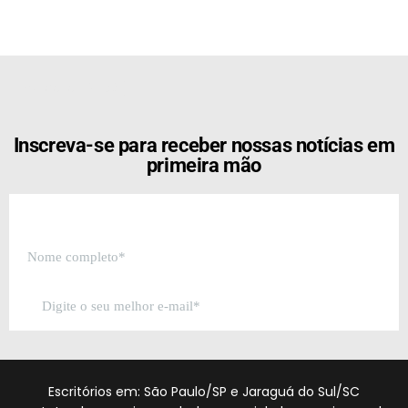
[the_ad id="21159"]
Inscreva-se para receber nossas notícias em
primeira mão
Escritórios em: São Paulo/SP e Jaraguá do Sul/SC