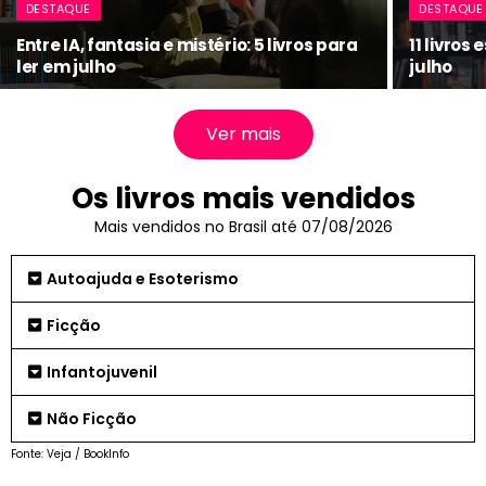
DESTAQUE
DESTAQUE
Entre IA, fantasia e mistério: 5 livros para
11 livros
ler em julho
julho
Ver mais
Os livros mais vendidos
Mais vendidos no Brasil até 07/08/2026
Autoajuda e Esoterismo
Ficção
Infantojuvenil
Não Ficção
Fonte: Veja / BookInfo