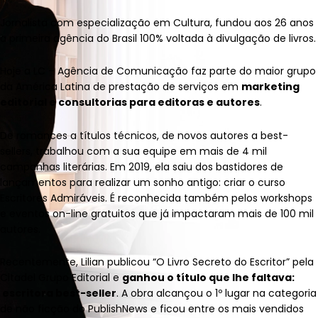
Jornalista com especialização em Cultura, fundou aos 26 anos
a primeira agência do Brasil 100% voltada à divulgação de livros.
Hoje a LC – Agência de Comunicação faz parte do maior grupo
da América Latina de prestação de serviços em
marketing
editorial e consultorias para editoras e autores
.
De romances a títulos técnicos, de novos autores a best-
sellers, trabalhou com a sua equipe em mais de 4 mil
campanhas literárias. Em 2019, ela saiu dos bastidores de
lançamentos para realizar um sonho antigo: criar o curso
Escritores Admiráveis. É reconhecida também pelos workshops
e eventos on-line gratuitos que já impactaram mais de 100 mil
autores.
Recentemente, Lilian publicou “O Livro Secreto do Escritor” pela
Citadel Grupo Editorial e
ganhou o título que lhe faltava:
escritora best-seller
. A obra alcançou o 1º lugar na categoria
de não ficção do PublishNews e ficou entre os mais vendidos