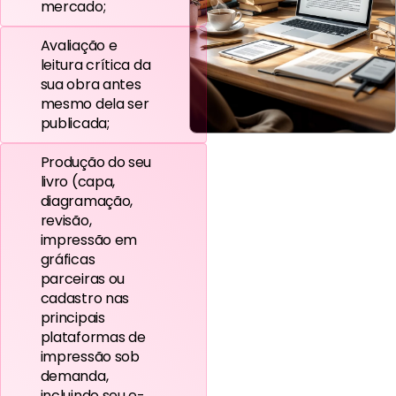
mercado;
Avaliação e
leitura crítica da
sua obra antes
mesmo dela ser
publicada;
Produção do seu
livro (capa,
diagramação,
revisão,
impressão em
gráficas
parceiras ou
cadastro nas
principais
plataformas de
impressão sob
demanda,
incluindo seu e-