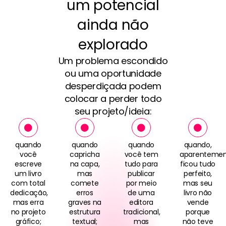
um potencial
ainda não
explorado
Um problema escondido
ou uma oportunidade
desperdiçada podem
colocar a perder todo
seu projeto/ideia:
quando
quando
quando
quando,
você
capricha
você tem
aparentemen
escreve
na capa,
tudo para
ficou tudo
um livro
mas
publicar
perfeito,
com total
comete
por meio
mas seu
dedicação,
erros
de uma
livro não
mas erra
graves na
editora
vende
no projeto
estrutura
tradicional,
porque
gráfico;
textual;
mas
não teve