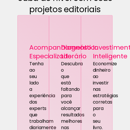
projetos editoriais
Acompanhamento
Diagnóstico
Investimen
Especializado
Literário
Inteligente
Tenha
Descubra
Economize
ao
o
dinheiro
seu
que
ao
lado
está
investir
a
faltando
nas
experiência
para
estratégias
dos
você
corretas
experts
alcançar
para
que
resultados
o
trabalham
melhores
seu
diariamente
nas
livro.