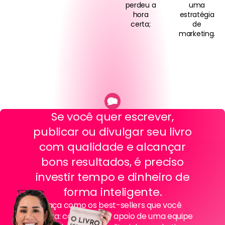
perdeu a
uma
hora
estratégia
certa;
de
marketing.
Se você quer escrever,
publicar ou divulgar seu livro
com qualidade e alcançar
bons resultados, é preciso
investir tempo e dinheiro de
forma inteligente.
Faça como os best-sellers que você
admira: conte com o apoio de uma equipe