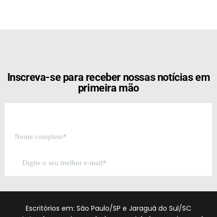
[the_ad id="21159"]
Inscreva-se para receber nossas notícias em
primeira mão
Escritórios em: São Paulo/SP e Jaraguá do Sul/SC