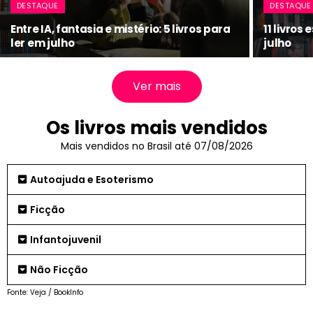
DESTAQUE
DESTAQUE
Entre IA, fantasia e mistério: 5 livros para
11 livros
ler em julho
julho
Ver mais
Os livros mais vendidos
Mais vendidos no Brasil até 07/08/2026
Autoajuda e Esoterismo
Ficção
Infantojuvenil
Não Ficção
Fonte: Veja / BookInfo