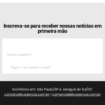
[the_ad id="21159"]
Inscreva-se para receber nossas notícias em
primeira mão
Escritórios em: São Paulo/SP e Jaraguá do Sul/SC
contato@lcagencia.com.br
|
comercial@lcagencia.com.br