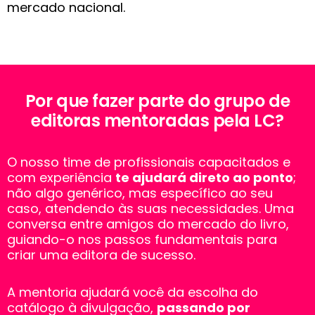
mercado nacional.
Por que fazer parte do grupo de
editoras mentoradas pela LC?
O nosso time de profissionais capacitados e
com experiência
te ajudará direto ao ponto
;
não algo genérico, mas específico ao seu
caso, atendendo às suas necessidades. Uma
conversa entre amigos do mercado do livro,
guiando-o nos passos fundamentais para
criar uma editora de sucesso.
A mentoria ajudará você da escolha do
catálogo à divulgação,
passando por