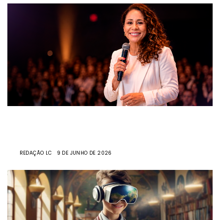
Imersão Escritores Admiráveis reúne profissionais
do mercado editorial durante a abertura da
Bienal do Livro de São Paulo
POR
REDAÇÃO LC
9 DE JUNHO DE 2026