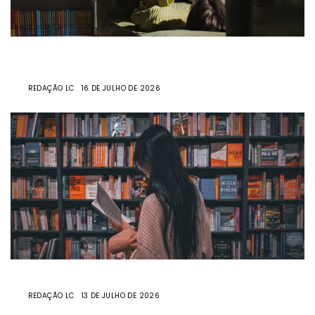
Entre IA, fantasia e mistério: 5 livros para ler em
julho
POR
REDAÇÃO LC
16 DE JULHO DE 2026
11 livros escritos por mulheres para ler em julho
POR
REDAÇÃO LC
13 DE JULHO DE 2026