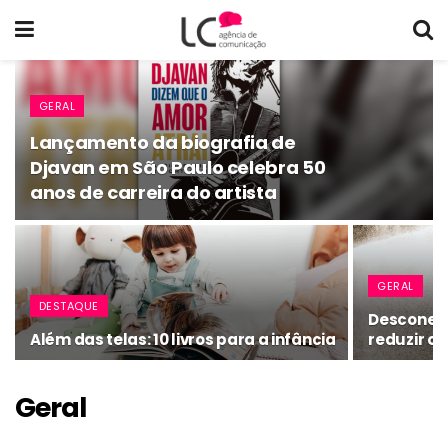
GERAL
Lançamento da biografia de
Djavan em São Paulo celebra 50
anos de carreira do artista
GERAL
DESTAQUE
Desconect
Além das telas: 10 livros para a infância
reduzir o 
Geral