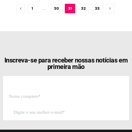
1
…
30
31
32
33
[the_ad id="21159"]
Inscreva-se para receber nossas notícias em
primeira mão