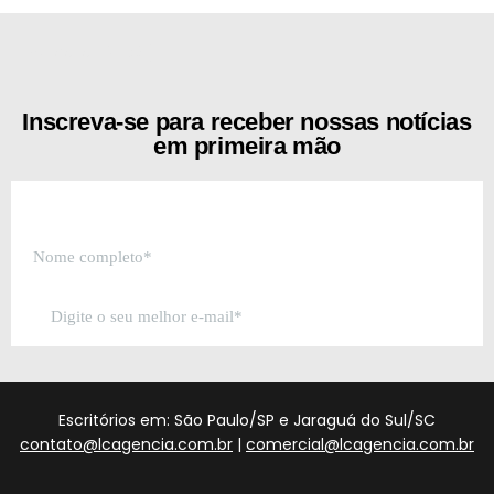
[the_ad id="21159"]
Inscreva-se para receber nossas notícias
em primeira mão
Escritórios em: São Paulo/SP e Jaraguá do Sul/SC
contato@lcagencia.com.br
|
comercial@lcagencia.com.br