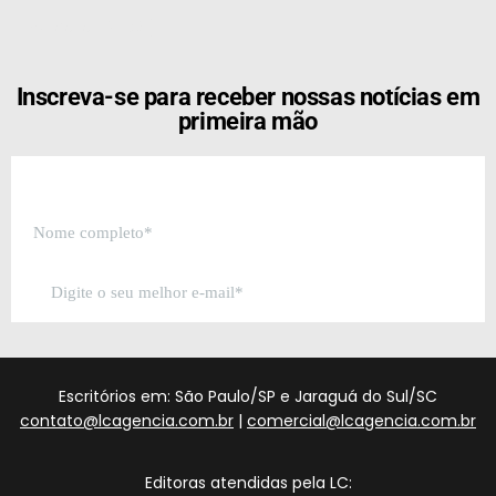
[the_ad id="21159"]
Inscreva-se para receber nossas notícias em
primeira mão
Escritórios em: São Paulo/SP e Jaraguá do Sul/SC
contato@lcagencia.com.br
|
comercial@lcagencia.com.br
Editoras atendidas pela LC: