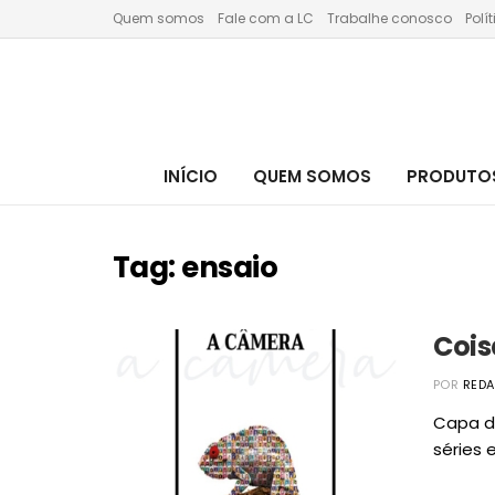
Quem somos
Fale com a LC
Trabalhe conosco
Polí
INÍCIO
QUEM SOMOS
PRODUTOS
Tag:
ensaio
Cois
POR
RED
Capa do
séries e 