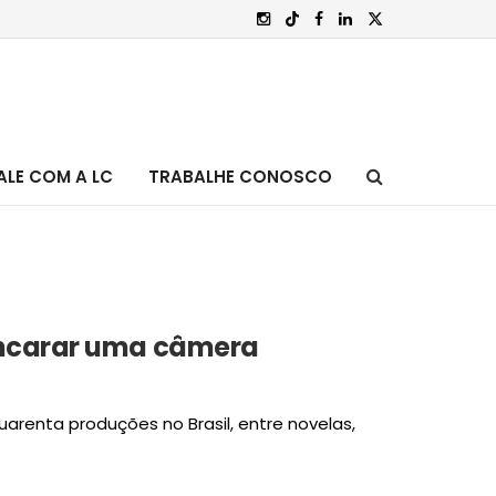
ALE COM A LC
TRABALHE CONOSCO
 encarar uma câmera
renta produções no Brasil, entre novelas,