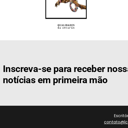
[the_ad id="21159"]
Inscreva-se para receber nos
notícias em primeira mão
Escrit
contato@lc