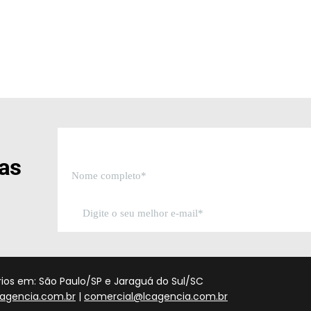
sas
órios em: São Paulo/SP e Jaraguá do Sul/SC
agencia.com.br
|
comercial@lcagencia.com.br