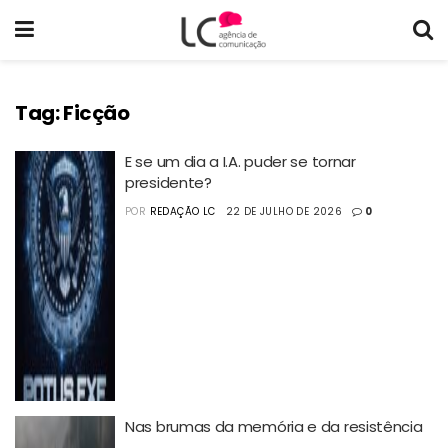
Tag:
Ficção
E se um dia a I.A. puder se tornar
presidente?
POR
REDAÇÃO LC
22 DE JULHO DE 2026
0
Nas brumas da memória e da resistência