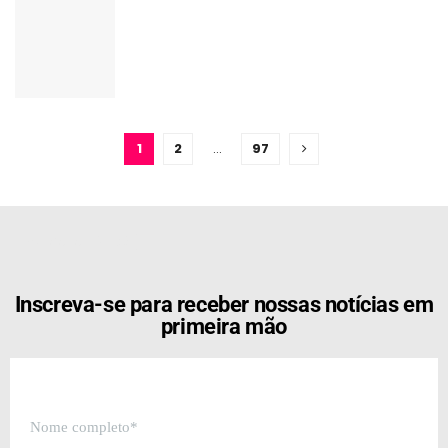
1
2
…
97
[the_ad id="21159"]
Inscreva-se para receber nossas notícias em
primeira mão