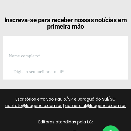
[the_ad id="21159"]
Inscreva-se para receber nossas notícias em
primeira mão
Escritórios em: São Paulo/SP e Jaraguá do Sul/SC
contato@lcagencia.com.br
|
comercial@lcagencia.com.br
Editoras atendidas pela LC: