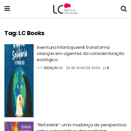
Tag:
LC Books
Aventura infantojuvenil transforma
crianças em agentes da conscientização
ecológica
POR
REDAÇÃO LC
20 DE JULHO DE 2026
0
“Refavelar”: uma mudança de perspectiva
sobre estereótipos das periferias