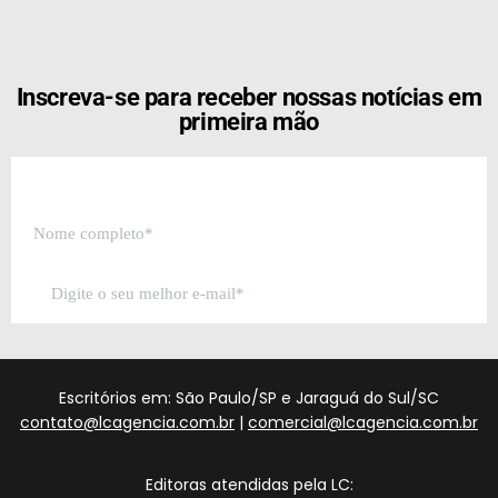
[the_ad id="21159"]
Inscreva-se para receber nossas notícias em
primeira mão
Escritórios em: São Paulo/SP e Jaraguá do Sul/SC
contato@lcagencia.com.br
|
comercial@lcagencia.com.br
Editoras atendidas pela LC: