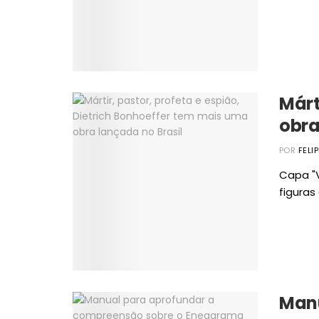
Márt
obra
POR
FELI
Capa "
figuras 
Manu