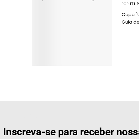
POR
FELI
Capa "
Guia de
[the_ad id="21159"]
Inscreva-se para receber nos