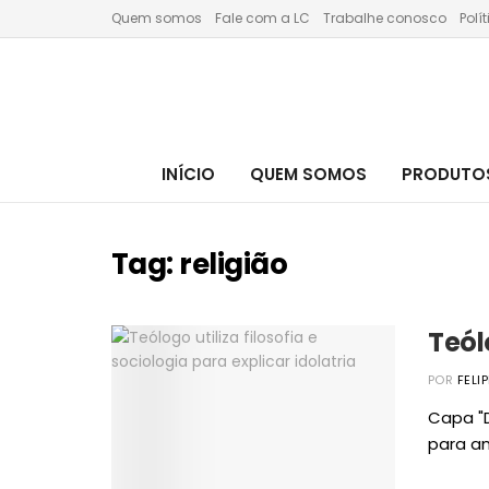
Quem somos
Fale com a LC
Trabalhe conosco
Polí
INÍCIO
QUEM SOMOS
PRODUTOS
Tag:
religião
Teól
POR
FELI
Capa "D
para ana