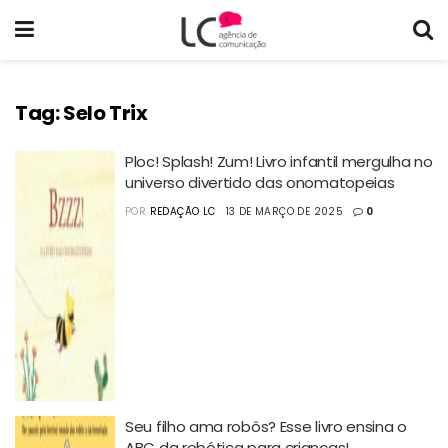
Tag:
Selo Trix
Ploc! Splash! Zum! Livro infantil mergulha no
universo divertido das onomatopeias
POR
REDAÇÃO LC
13 DE MARÇO DE 2025
0
Seu filho ama robôs? Esse livro ensina o
ABC da robótica para crianças!