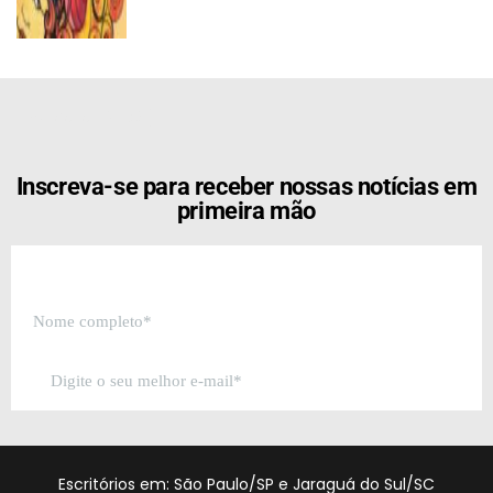
[the_ad id="21159"]
Inscreva-se para receber nossas notícias em
primeira mão
Escritórios em: São Paulo/SP e Jaraguá do Sul/SC