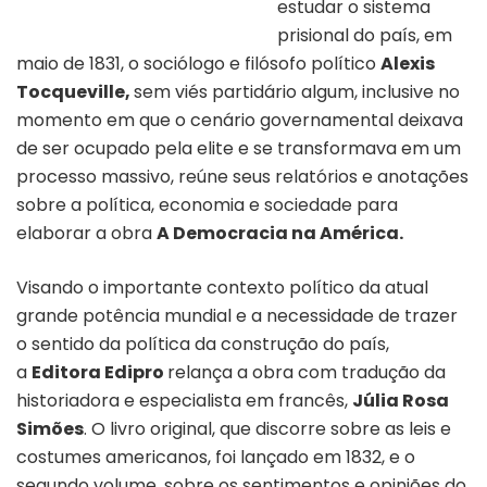
estudar o sistema
Capa do livro “A democracia na américa”
prisional do país, em
maio de 1831, o sociólogo e filósofo político
Alexis
Tocqueville,
sem viés partidário algum, inclusive no
momento em que o cenário governamental deixava
de ser ocupado pela elite e se transformava em um
processo massivo, reúne seus relatórios e anotações
sobre a política, economia e sociedade para
elaborar a obra
A Democracia na América.
Visando o importante contexto político da atual
grande potência mundial e a necessidade de trazer
o sentido da política da construção do país,
a
Editora Edipro
relança a obra com tradução da
historiadora e especialista em francês,
Júlia Rosa
Simões
. O livro original, que discorre sobre as leis e
costumes americanos, foi lançado em 1832, e o
segundo volume, sobre os sentimentos e opiniões do