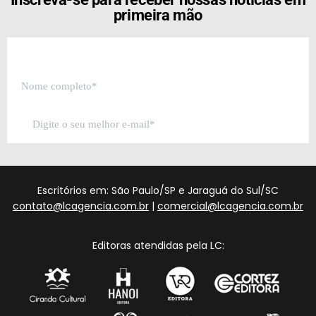
primeira mão
Escritórios em: São Paulo/SP e Jaraguá do Sul/SC
contato@lcagencia.com.br
|
comercial@lcagencia.com.br
Editoras atendidas pela LC: