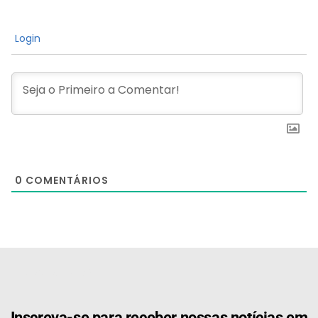
Login
0
COMENTÁRIOS
[the_ad id="21159"]
Inscreva-se para receber nossas notícias em