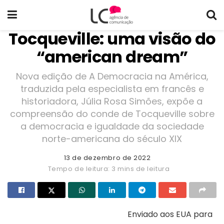
Tocqueville: uma visão do
“american dream”
Nova edição de A Democracia na América,
traduzida pela especialista em francês e
historiadora, Júlia Rosa Simões, expõe a
compreensão do conde de Tocqueville sobre
a democracia e igualdade da sociedade
norte-americana do século XIX
13 de dezembro de 2022
Tempo de leitura: 3 mins de leitura
Enviado aos EUA para