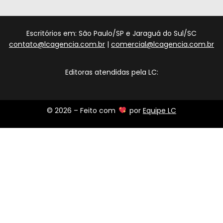
Escritórios em: São Paulo/SP e Jaraguá do Sul/SC
contato@lcagencia.com.br
|
comercial@lcagencia.com.br
Editoras atendidas pela LC:
© 2026 – Feito com
por
Equipe LC