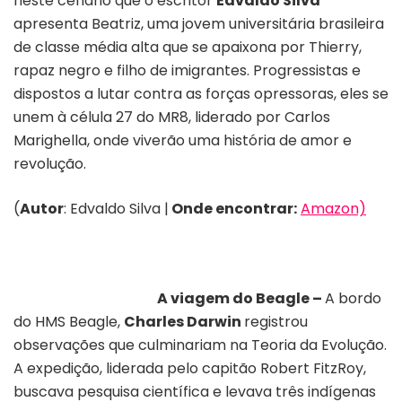
neste cenário que o escritor
Edvaldo Silva
apresenta Beatriz, uma jovem universitária brasileira
de classe média alta que se apaixona por Thierry,
rapaz negro e filho de imigrantes. Progressistas e
dispostos a lutar contra as forças opressoras, eles se
unem à célula 27 do MR8, liderado por Carlos
Marighella, onde viverão uma história de amor e
revolução.
(
Autor
: Edvaldo Silva |
Onde encontrar:
Amazon)
A viagem do Beagle –
A bordo
do HMS Beagle,
Charles Darwin
registrou
observações que culminariam na Teoria da Evolução.
A expedição, liderada pelo capitão Robert FitzRoy,
buscava pesquisa científica e levava três indígenas