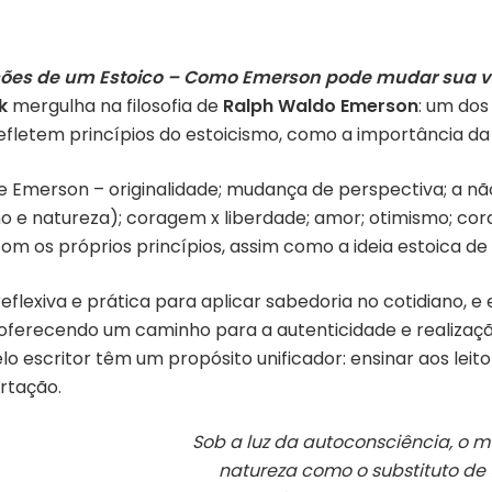
ções de um Estoico – Como Emerson pode mudar sua v
ek
mergulha na filosofia de
Ralph Waldo Emerson
: um dos
refletem princípios do estoicismo, como a importância da
 Emerson – originalidade; mudança de perspectiva; a nã
no e natureza); coragem x liberdade; amor; otimismo; cor
com os próprios princípios, assim como a ideia estoica de
exiva e prática para aplicar sabedoria no cotidiano, e 
erecendo um caminho para a autenticidade e realização 
lo escritor têm um propósito unificador: ensinar aos lei
ertação.
Sob a luz da autoconsciência, o 
natureza como o substituto de