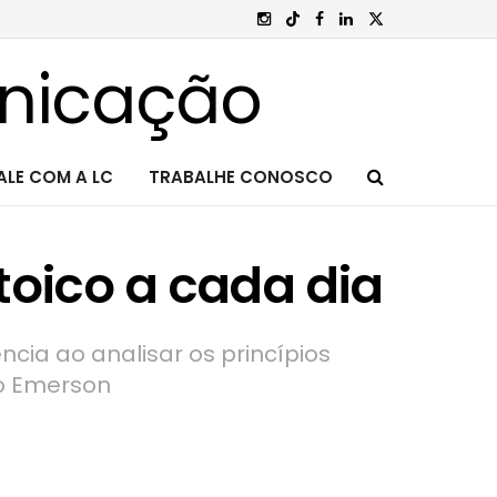
ALE COM A LC
TRABALHE CONOSCO
toico a cada dia
ncia ao analisar os princípios
do Emerson