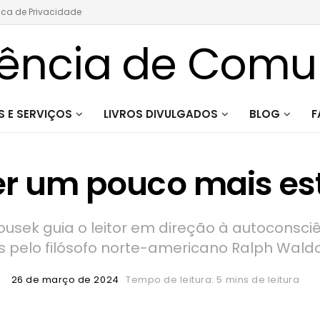
tica de Privacidade
 E SERVIÇOS
LIVROS DIVULGADOS
BLOG
F
ser um pouco mais es
ousek guia o leitor em direção à autoconsciê
 pelo filósofo norte-americano Ralph Wal
26 de março de 2024
Tempo de leitura: 5 mins de leitura