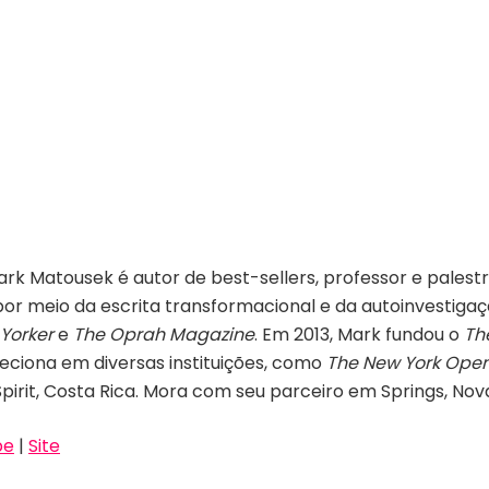
Mark Matousek é autor de best-sellers, professor e palest
 por meio da escrita transformacional e da autoinvestig
Yorker
e
The Oprah Magazine
. Em 2013, Mark fundou o
Th
 Leciona em diversas instituições, como
The New York Ope
irit, Costa Rica. Mora com seu parceiro em Springs, Nov
be
|
Site