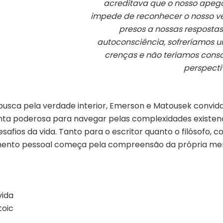
acreditava que o nosso apego 
impede de reconhecer o nosso ve
presos a nossas resposta
autoconsciência, sofreríamos 
crenças e não teríamos cons
perspecti
busca pela verdade interior, Emerson e Matousek convida
nta poderosa para navegar pelas complexidades existenc
afios da vida. Tanto para o escritor quanto o filósofo, 
imento pessoal começa pela compreensão da própria mente
vida
toic