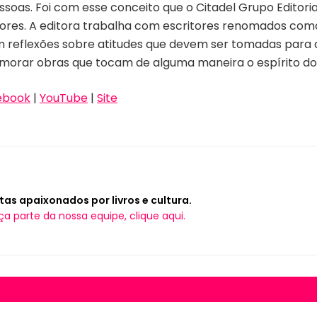
soas. Foi com esse conceito que o Citadel Grupo Editori
tores. A editora trabalha com escritores renomados como 
õem reflexões sobre atitudes que devem ser tomadas par
imorar obras que tocam de alguma maneira o espírito do l
ebook
|
YouTube
|
Site
tas apaixonados por livros e cultura.
ça parte da nossa equipe, clique aqui.