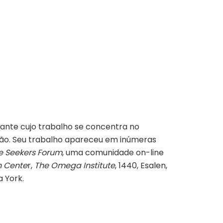
rante cujo trabalho se concentra no
ação. Seu trabalho apareceu em inúmeras
e Seekers Forum
, uma comunidade on-line
n
Cente
r,
The Omega Institute
, 1440, Esalen,
a York.