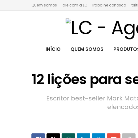
Quem somos
Fale com a LC
Trabalhe conosco
Polí
INÍCIO
QUEM SOMOS
PRODUTOS
12 lições para 
Escritor best-seller Mark Mat
elencados