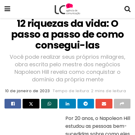
12 riquezas da vida: O
passo a passo de como
consegui-las
Você pode realizar seus próprios milagres,
obra escrita pelo mestre dos negócios
Napoleon Hill revela como conquistar o
domínio da própria mente
10 de janeiro de 2023
Tempo de leitura: 2 mins de leitura
Por 20 anos, o Napoleon Hill
estudou as pessoas bem-
Capa do livro “Você pode realizar
seus próprios milagres”
sucedidas sobre como eles