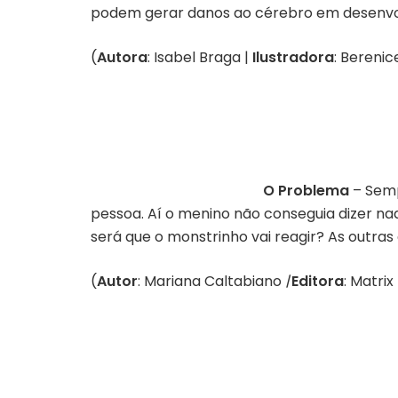
podem gerar danos ao cérebro em desenvol
(
Autora
: Isabel Braga |
Ilustradora
: Bereni
O Problema
– Semp
pessoa. Aí o menino não conseguia dizer na
será que o monstrinho vai reagir? As outr
(
Autor
: Mariana Caltabiano
|
Editora
: Matrix