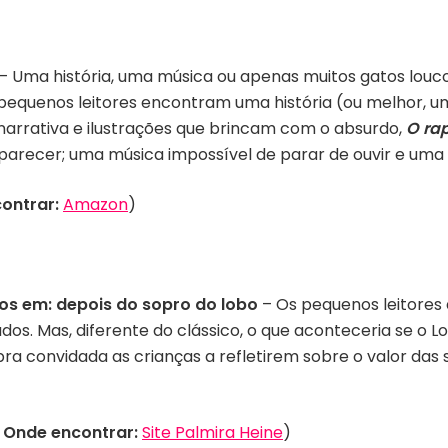
–
Uma história, uma música ou apenas muitos gatos louco
 pequenos leitores encontram uma história (ou melhor, um 
narrativa e ilustrações que brincam com o absurdo,
O ra
recer; uma música impossível de parar de ouvir e uma hi
ontrar:
Amazon
)
os em: depois do sopro do lobo
–
Os pequenos leitore
dos. Mas, diferente do clássico, o que aconteceria se o 
bra
convidada as crianças a refletirem sobre o valor da
|
Onde encontrar:
Site Palmira Heine
)