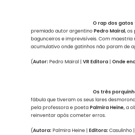
O rap dos gatos
premiado autor argentino
Pedro Mairal
, os
bagunceiros e imprevisíveis. Com maestria 
acumulativo onde gatinhos não param de apa
(
Autor:
Pedro Mairal |
VR Editora
|
Onde enc
Os três porquinh
fábula que tiveram os seus lares desmorona
pela professora e poeta
Palmira Heine,
a o
reinventar após cometer erros.
(
Autora:
Palmira Heine |
Editora:
Casulinho 