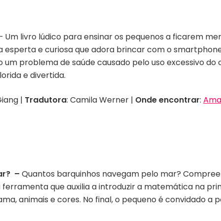
– Um livro lúdico para ensinar os pequenos a ficarem men
 esperta e curiosa que adora brincar com o smartphone,
um problema de saúde causado pelo uso excessivo do cel
orida e divertida.
Giang |
Tradutora
: Camila Werner |
Onde encontrar
:
Ama
ar?
–
Quantos barquinhos navegam pelo mar? Compreende
erramenta que auxilia a introduzir a matemática na primeir
ama, animais e cores. No final, o pequeno é convidado a p