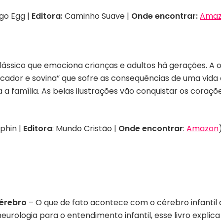
go Egg |
Editora:
Caminho Suave |
Onde encontrar:
Ama
lássico que emociona crianças e adultos há gerações. A ob
ador e sovina” que sofre as consequências de uma vida 
a a família. As belas ilustrações vão conquistar os coraç
tphin |
Editora
: Mundo Cristão |
Onde encontrar
:
Amazon
cérebro
–
O que de fato acontece com o cérebro infantil
rologia para o entendimento infantil, esse livro explica