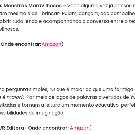
s Monstros Maravilhosos
– Você alguma vez já pensou 
ostam mesmo é de… brincar! Pulam, dançam, dão cambalh
obrir tudo lendo e acompanhando a conversa entre o text
ilhosos.
Onde encontrar
:
Amazon
)
a pergunta simples, “O que é maior do que uma formiga
 é maior?
. Por meio de jogos de palavras divertidos de
Y
nusitadas e tornam a leitura um momento educativo, perfe
ossibilidades de imaginação.
VR Editora
|
Onde encontrar:
Amazon
)