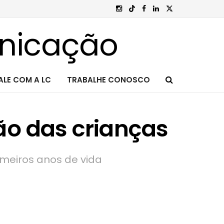
ALE COM A LC
TRABALHE CONOSCO
ão das crianças
imeiros anos de vida