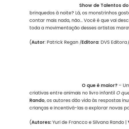
Show de Talentos do
brinquedos à noite? Lá, os monstrinhos g
contar mais nada, não… Você é que vai desc
toda a movimentação desses artistas marav
(
Autor
: Patrick Regan
|
Editora
: DVS Editora
|
O que é maior?
–
Um
criativas entre animais no livro infantil
O que
Rando
, os autores dão vida às respostas i
crianças e incentivá-las a explorar novas p
(
Autores:
Yuri de Francco e Silvana Rando |