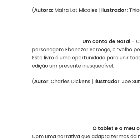
(
Autora:
Maíra Lot Micales |
Ilustrador:
Thia
Um conto de Natal
– C
personagem Ebenezer Scrooge, o “velho pec
Este livro é uma oportunidade para unir tod
edição um presente inesquecível.
(
Autor
: Charles Dickens |
Ilustrador
: Joe Su
O tablet e o meu 
Com uma narrativa que adapta termos da neu