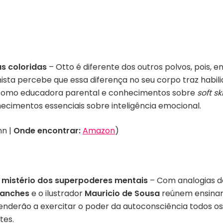
as coloridas
–
Otto é diferente dos outros polvos, pois,
nista percebe que essa diferença no seu corpo traz habi
omo educadora parental e conhecimentos sobre
soft ski
ecimentos essenciais sobre inteligência emocional.
nn |
Onde encontrar:
Amazon
)
 mistério dos superpoderes mentais
– Com analogias de
Sanches
e o ilustrador
Mauricio de Sousa
reúnem ensina
derão a exercitar o poder da autoconsciência todos os di
tes.