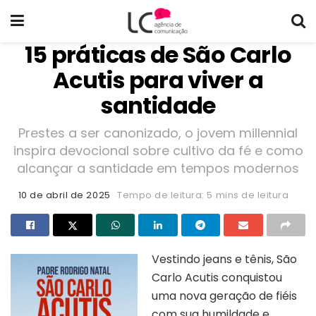
15 práticas de São Carlo
Acutis para viver a
santidade
Prestes a ser canonizado, o jovem millennial
inspira devocional sobre cultivo da fé e como
alcançar a santidade em tempos modernos
10 de abril de 2025
Tempo de leitura: 5 mins de leitura
Vestindo jeans e tênis, São
Carlo Acutis conquistou
uma nova geração de fiéis
com sua humildade e