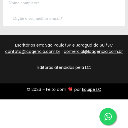
Escritórios em: São Paulo/SP e Jaraguá do Sul/SC
contato@lcagencia.com.br
|
comercial@lcagencia.com.br
Editoras atendidas pela LC:
© 2026 – Feito com
por
Equipe LC