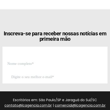
[the_ad id="21159"]
Inscreva-se para receber nossas notícias em
primeira mão
Escritórios em: São Paulo/SP e Jaraguá do Sul/SC
contato@lcagencia.com.br
|
comercial@lcagencia.com.br