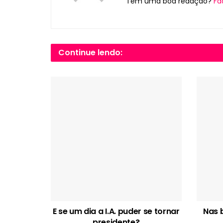
Tem uma boa redação?
Fa
Continue lendo:
E se um dia a I.A. puder se tornar
Nas 
presidente?