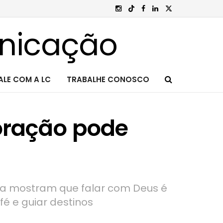
ALE COM A LC
TRABALHE CONOSCO
oração pode
ima mostram que falar com Deus é
é e guiar destinos