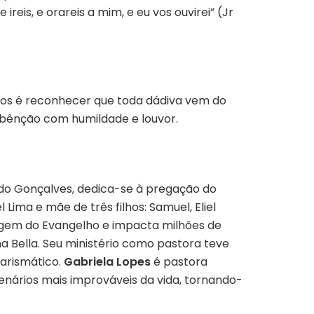
reis, e orareis a mim, e eu vos ouvirei” (Jr
lhos é reconhecer que toda dádiva vem do
a bênção com humildade e louvor.
do Gonçalves, dedica-se à pregação do
Lima e mãe de três filhos: Samuel, Eliel
sagem do Evangelho e impacta milhões de
 Bella. Seu ministério como pastora teve
carismático.
Gabriela Lopes
é pastora
nários mais improváveis da vida, tornando-