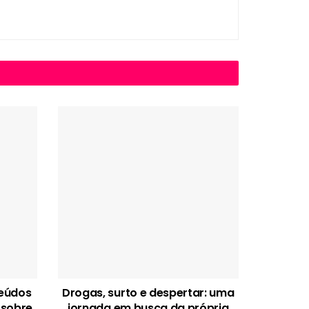
teúdos
Drogas, surto e despertar: uma
 sobre
jornada em busca da própria