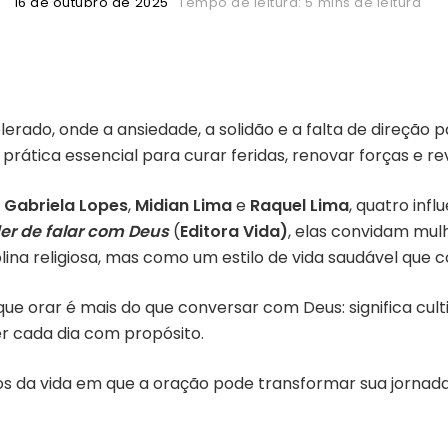
16 de outubro de 2025
Tempo de leitura: 5 mins de leitura
rado, onde a ansiedade, a solidão e a falta de direção 
tica essencial para curar feridas, renovar forças e re
,
Gabriela Lopes
,
Midian Lima
e
Raquel Lima
, quatro inf
er de falar com Deus
(
Editora Vida)
, elas convidam mul
ina religiosa, mas como um estilo de vida saudável que 
que orar é mais do que conversar com Deus: significa cult
er cada dia com propósito.
 da vida em que a oração pode transformar sua jornada 