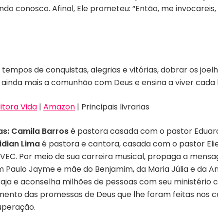
 conosco. Afinal, Ele prometeu: “Então, me invocareis, e i
empos de conquistas, alegrias e vitórias, dobrar os joe
liza ainda mais a comunhão com Deus e ensina a viver cad
tora Vida
|
Amazon
| Principais livrarias
as:
Camila Barros
é pastora casada com o pastor Eduar
idian Lima
é pastora e cantora, casada com o pastor Eliel 
 ADVEC. Por meio de sua carreira musical, propaga a men
Paulo Jayme e mãe do Benjamim, da Maria Júlia e da Ana
coraja e aconselha milhões de pessoas com seu ministério 
mento das promessas de Deus que lhe foram feitas nos ce
superação.