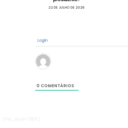
22 DE JULHO DE 2026
Login
0
COMENTÁRIOS
[the_ad id="21159"]