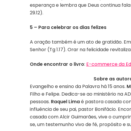
esperança e lembra que Deus continua falando
29.12).
5 – Para celebrar os dias felizes
A oração também é um ato de gratidão. Em t
Senhor (Tg 1.17). Orar na felicidade revita
Onde encontrar o livro
:
E-commerce da Edi
Sobre as autor
Evangelho e ensino da Palavra há 15 anos.
M
Filho e Felipe. Dedica-se ao ministério na
pessoas.
Raquel Lima
é pastora casada com 
influência de seu pai, pastor Bonifácio. En
casada com Alcir Guimarães, vive o cumpri
se, um testemunho vivo de fé, propósito e 