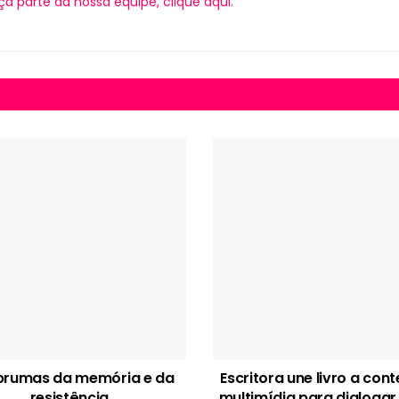
ça parte da nossa equipe, clique aqui.
brumas da memória e da
Escritora une livro a con
resistência
multimídia para dialogar