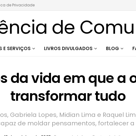
tica de Privacidade
 E SERVIÇOS
LIVROS DIVULGADOS
BLOG
F
 da vida em que a 
transformar tudo
os, Gabriela Lopes, Midian Lima e Raquel L
 capaz de moldar pensamentos, fortalecer a f