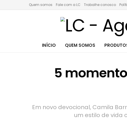
Quem somos
Fale com a LC
Trabalhe conosco
Polí
INÍCIO
QUEM SOMOS
PRODUTOS
5 momentos
Em novo devocional, Camila Barr
um estilo de vida