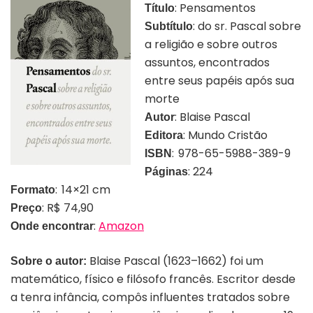
:
Pensamentos
Título
: do sr. Pascal sobre
Subtítulo
a religião e sobre outros
assuntos, encontrados
entre seus papéis após sua
morte
: Blaise Pascal
Autor
: Mundo Cristão
Editora
:
978-65-5988-389-9
ISBN
: 224
Páginas
: 14×21 cm
Formato
: R$ 74,90
Preço
:
Amazon
Onde encontrar
Blaise Pascal (1623–1662) foi um
Sobre o autor:
matemático, físico e filósofo francês. Escritor desde
a tenra infância, compôs influentes tratados sobre