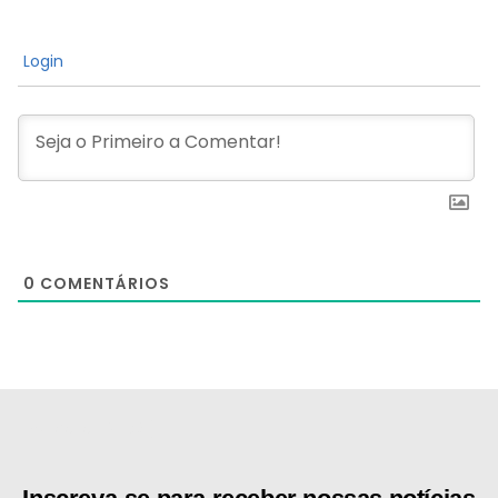
Login
0
COMENTÁRIOS
[the_ad id="21159"]