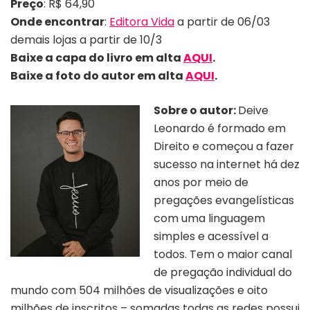
Preço
: R$ 64,90
Onde encontrar
:
Editora Vida
a partir de 06/03
demais lojas a partir de 10/3
Baixe a capa do livro em alta
AQUI
.
Baixe a foto do autor em alta
AQUI
.
Sobre o autor:
Deive
Leonardo é formado em
Direito e começou a fazer
sucesso na internet há dez
anos por meio de
pregações evangelísticas
com uma linguagem
simples e acessível a
todos. Tem o maior canal
de pregação individual do
mundo com 504 milhões de visualizações e oito
milhões de inscritos – somadas todas as redes possui