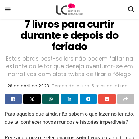
7 livros para curtir
durante e depois do
feriado
Estas obras best-sellers não podem faltar na
estante do leitor que deseja aventurar-se em
narrativas com plots twists de tirar o fôlego
28 de abril de 2023
Tempo de leitura: 5 mins de leitura
Para aqueles que ainda não sabem o que fazer no feriado,
que tal conhecer novos mundos e histórias imperdíveis?
Pensando nisso, selecionamos
sete
livros para curtir não