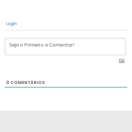
Login
0
COMENTÁRIOS
[the_ad id="21159"]