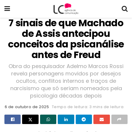
7 sinais de que Machado
de Assis antecipou
conceitos da psicanálise
antes de Freud
Obra do pesquisador Adelmo Marcos Rossi
revela personagens movidos por desejos
ocultos, conflitos internos e traços de
narcisismo que só seriam nomeados pela
psicologia décadas depois
6 de outubro de 2025
Tempo de leitura: 3 mins de leitura