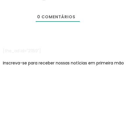
0
COMENTÁRIOS
[the_ad id="21159"]
Inscreva-se para receber nossas notícias em primeira mão
Escritórios em: São Paulo/SP e Jaraguá do Sul/SC
contato@lcagencia.com.br
|
comercial@lcagencia.com.br
Editoras atendidas pela LC: