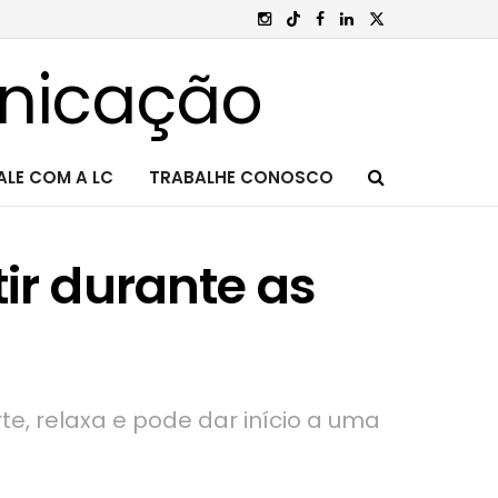
ALE COM A LC
TRABALHE CONOSCO
tir durante as
e, relaxa e pode dar início a uma