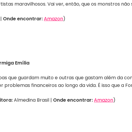
stas maravilhosos. Vai ver, então, que os monstros não 
 |
Onde encontrar:
Amazon
)
rmiga Emília
soas que guardam muito e outras que gastam além da cont
er problemas financeiros ao longo da vida. É isso que a F
itora:
Almedina Brasil |
Onde encontrar:
Amazon
)