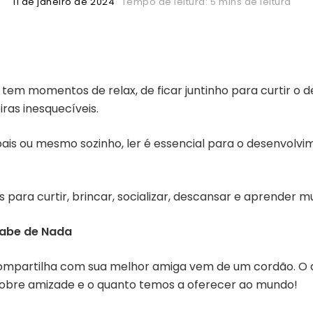
11 de janeiro de 2024
Tempo de leitura: 5 mins de leitura
 tem momentos de relax, de ficar juntinho para curtir o
iras inesquecíveis.
ais ou mesmo sozinho, ler é essencial para o desenvolvime
 para curtir, brincar, socializar, descansar e aprender mu
sabe de Nada
a compartilha com sua melhor amiga vem de um cordão. 
 sobre amizade e o quanto temos a oferecer ao mundo!