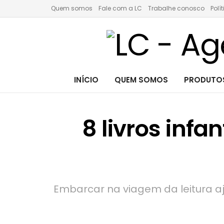
Quem somos
Fale com a LC
Trabalhe conosco
Polí
INÍCIO
QUEM SOMOS
PRODUTOS
8 livros infa
Embarcar na viagem da leitura aj