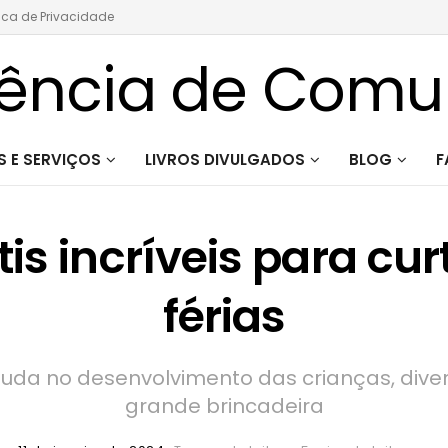
tica de Privacidade
 E SERVIÇOS
LIVROS DIVULGADOS
BLOG
F
ntis incríveis para cur
férias
uda no desenvolvimento das crianças, divert
grande brincadeira