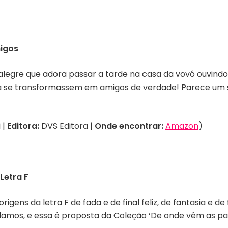
migos
legre que adora passar a tarde na casa da vovó ouvindo h
úcia se transformassem em amigos de verdade! Parece um
 |
Editora:
DVS Editora |
Onde encontrar:
Amazon
)
Letra F
rigens da letra F de fada e de final feliz, de fantasia e de
amos, e essa é proposta da Coleção ‘De onde vêm as pal