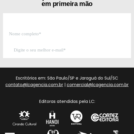
em primeira mão
Escritórios em: São Paulo/SP e Jaraguá do Sul/SC
contato@lcagencia.com.br
|
comercial@lcagencia.com.br
Editoras atendidas pela LC: