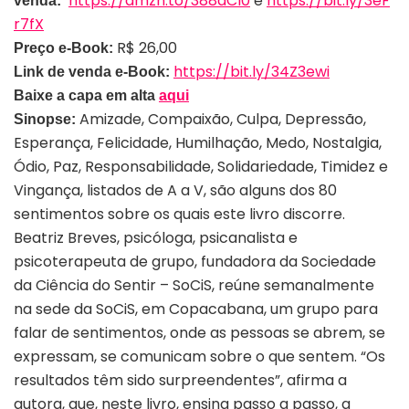
https://amzn.to/388aCI0
e
https://bit.ly/3eF
venda:
r7fX
R$ 26,00
Preço e-Book:
https://bit.ly/34Z3ewi
Link de venda e-Book:
Baixe a capa em alta
aqui
Amizade, Compaixão, Culpa, Depressão,
Sinopse:
Esperança, Felicidade, Humilhação, Medo, Nostalgia,
Ódio, Paz, Responsabilidade, Solidariedade, Timidez e
Vingança, listados de A a V, são alguns dos 80
sentimentos sobre os quais este livro discorre.
Beatriz Breves, psicóloga, psicanalista e
psicoterapeuta de grupo, fundadora da Sociedade
da Ciência do Sentir – SoCiS, reúne semanalmente
na sede da SoCiS, em Copacabana, um grupo para
falar de sentimentos, onde as pessoas se abrem, se
expressam, se comunicam sobre o que sentem. “Os
resultados têm sido surpreendentes”, afirma a
autora, que, neste livro, ensina passo a passo, a