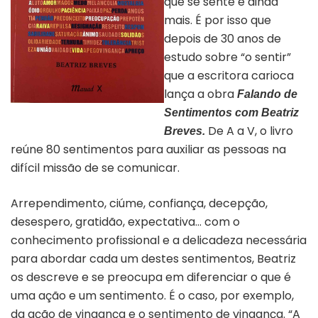
que se sente é ainda
mais. É por isso que
depois de 30 anos de
estudo sobre “o sentir”
que a escritora carioca
lança a obra
Falando de
Capa do livro “Falando em
Sentimentos com Beatriz
sentimento”
De A a V, o livro
Breves.
reúne 80 sentimentos para auxiliar as pessoas na
difícil missão de se comunicar.
Arrependimento, ciúme, confiança, decepção,
desespero, gratidão, expectativa… com o
conhecimento profissional e a delicadeza necessária
para abordar cada um destes sentimentos, Beatriz
os descreve e se preocupa em diferenciar o que é
uma ação e um sentimento. É o caso, por exemplo,
da ação de vingança e o sentimento de vingança. “A