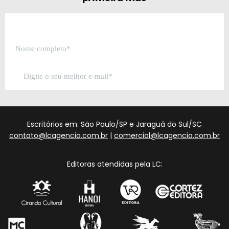
Escritórios em: São Paulo/SP e Jaraguá do Sul/SC
contato@lcagencia.com.br
|
comercial@lcagencia.com.br
Editoras atendidas pela LC: