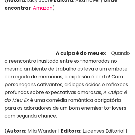
(
Autora
: Lucy Score
Editora
: Alta Novel |
Onde
encontrar
:
Amazon
)
A culpa é do meu ex
– Quando
o reencontro inusitado entre ex-namorados no
mesmo ambiente de trabalho os leva a um embate
carregado de memórias, a explosão é certa! Com
personagens cativantes, diálogos ácidos e reflexões
profundas sobre expectativas amorosas,
A Culpa é
do Meu Ex
é uma comédia romântica obrigatória
para os adoradores de um bom enemies-to-lovers
com segunda chance.
(
Autora:
Mila Wander |
Editora:
Lucenses Editorial |