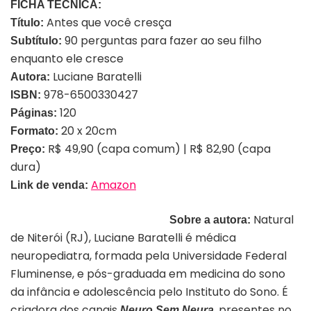
FICHA TÉCNICA:
Antes que você cresça
Título:
90 perguntas para fazer ao seu filho
Subtítulo:
enquanto ele cresce
Luciane Baratelli
Autora:
978-6500330427
ISBN:
120
Páginas:
20 x 20cm
Formato:
R$ 49,90 (capa comum) | R$ 82,90 (capa
Preço:
dura)
Amazon
Link de venda:
Natural
Sobre a autora:
de Niterói (RJ), Luciane Baratelli é médica
neuropediatra, formada pela Universidade Federal
Fluminense, e pós-graduada em medicina do sono
da infância e adolescência pelo Instituto do Sono. É
criadora dos canais
, presentes no
Neuro Sem Neura