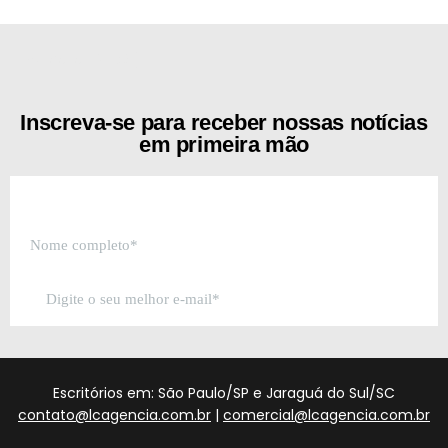
[the_ad id="21159"]
Inscreva-se para receber nossas notícias
em primeira mão
Escritórios em: São Paulo/SP e Jaraguá do Sul/SC
contato@lcagencia.com.br
|
comercial@lcagencia.com.br