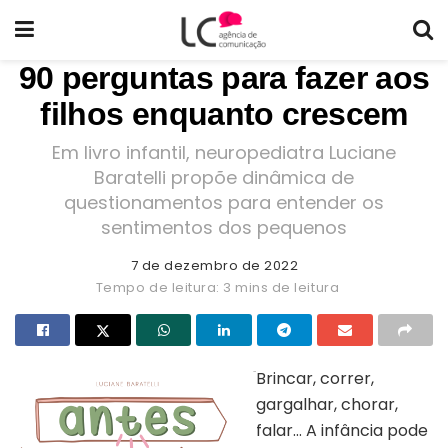
90 perguntas para fazer aos
filhos enquanto crescem
Em livro infantil, neuropediatra Luciane
Baratelli propõe dinâmica de
questionamentos para entender os
sentimentos dos pequenos
7 de dezembro de 2022
Tempo de leitura: 3 mins de leitura
Brincar, correr,
gargalhar, chorar,
falar… A infância pode