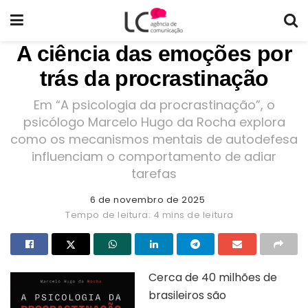
A ciência das emoções por
trás da procrastinação
Em “A psicologia da procrastinação”, o
psicólogo Marcelo Hugo da Rocha explora
como os mecanismos mentais de autodefesa
influenciam o comportamento de adiar
tarefas
6 de novembro de 2025
Tempo de leitura: 4 mins de leitura
Cerca de 40 milhões de
brasileiros são