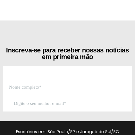
[the_ad id="21159"]
Inscreva-se para receber nossas notícias
em primeira mão
Escritórios em: São Paulo/SP e Jaraguá do Sul/SC