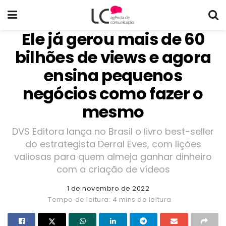
Ele já gerou mais de 60
bilhões de views e agora
ensina pequenos
negócios como fazer o
mesmo
DVS Editora lança no Brasil o livro best-seller
do estrategista Derral Eves, com lições
valiosas para quem almeja ganhar dinheiro
com a criação de vídeos
1 de novembro de 2022
Tempo de leitura: 4 mins de leitura