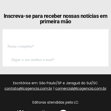
[the_ad id="21159"]
Inscreva-se para receber nossas notícias em
primeira mão
Escritórios em: São Paulo/SP e Jaraguá do Sul/SC
contato@lcagencia.com.br
|
comercial@lcagencia.com.br
Editoras atendidas pela LC: