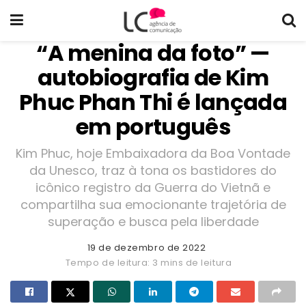
“A menina da foto” —
autobiografia de Kim
Phuc Phan Thi é lançada
em português
Kim Phuc, hoje Embaixadora da Boa Vontade
da Unesco, traz à tona os bastidores do
icônico registro da Guerra do Vietnã e
compartilha sua emocionante trajetória de
superação e busca pela liberdade
19 de dezembro de 2022
Tempo de leitura: 3 mins de leitura