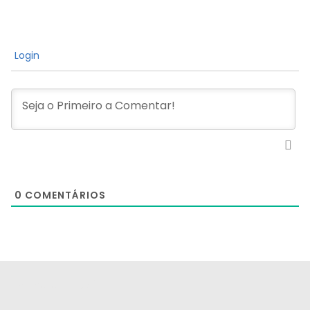
Login
0
COMENTÁRIOS
[the_ad id="21159"]