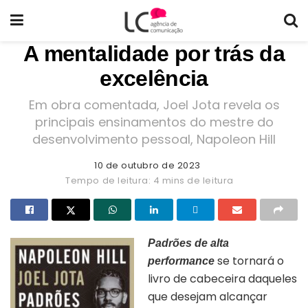
A mentalidade por trás da
excelência
Em obra comentada, Joel Jota revela os
principais ensinamentos do mestre do
desenvolvimento pessoal, Napoleon Hill
10 de outubro de 2023
Tempo de leitura: 4 mins de leitura
Padrões de alta
se tornará o
performance
livro de cabeceira daqueles
que desejam alcançar