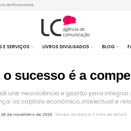
tica de Privacidade
 E SERVIÇOS
LIVROS DIVULGADOS
BLOG
F
a o sucesso é a comp
elli une neurociência e gestão para integra
nça: os capitais econômico, intelectual e rel
28 de novembro de 2025
Tempo de leitura: 5 mins de leitura