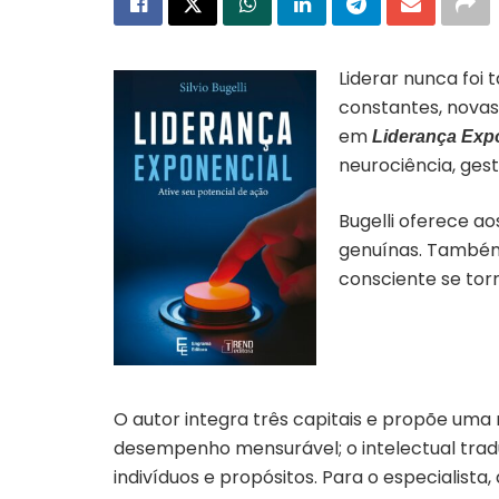
Liderar nunca foi
constantes, novas
em
Liderança Expo
neurociência, ges
Bugelli oferece 
genuínas. Também 
consciente se tor
O autor integra três capitais e propõe uma 
desempenho mensurável; o intelectual traduz
indivíduos e propósitos. Para o especialis