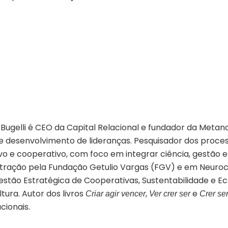
o Bugelli é CEO da Capital Relacional e fundador da Met
desenvolvimento de lideranças. Pesquisador dos process
o e cooperativo, com foco em integrar ciência, gestão e
ação pela Fundação Getulio Vargas (FGV) e em Neuroci
stão Estratégica de Cooperativas, Sustentabilidade e Eco
tura. Autor dos livros
,
e
Criar agir vencer
Ver crer ser
Crer se
cionais.