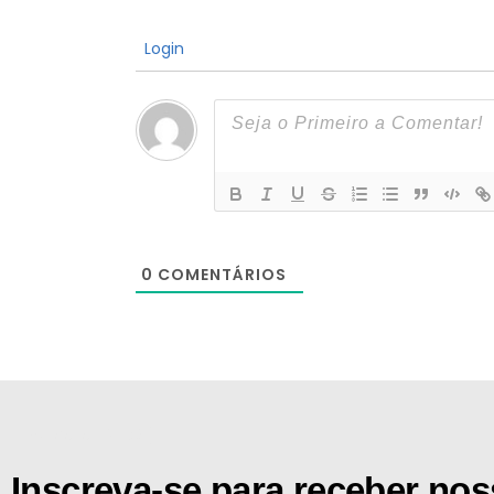
Login
0
COMENTÁRIOS
[the_ad id="21159"]
Inscreva-se para receber no