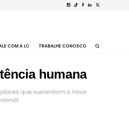
ALE COM A LC
TRABALHE CONOSCO
etência humana
r pilares que sustentam a nova
acional