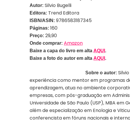
Silvio Bugelli
Autor:
Trend Editora
Editora:
9786583187345
ISBN/ASIN:
160
Páginas:
29,90
Preço:
Amazon
Onde comprar:
Baixe a capa do livro em alta
AQUI
.
Baixe a foto do autor em alta
AQUI
.
Silvi
Sobre o autor:
experiência como mentor em programas de 
aprendizagem, atua no ambiente corporativ
empresas, com pós-graduação em Administr
Universidade de São Paulo (USP), MBA em Ge
além de especialização em Enologia e Viticul
conferencista em fóruns nacionais e interna