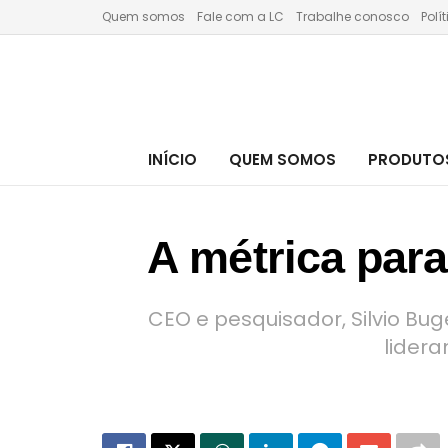
Quem somos
Fale com a LC
Trabalhe conosco
Polí
INÍCIO
QUEM SOMOS
PRODUTOS
A métrica par
CEO e pesquisador, Silvio Bug
lidera