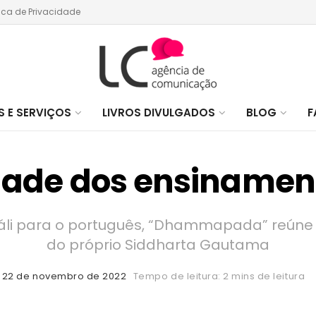
tica de Privacidade
 E SERVIÇOS
LIVROS DIVULGADOS
BLOG
F
dade dos ensinamen
páli para o português, “Dhammapada” reúne
do próprio Siddharta Gautama
22 de novembro de 2022
Tempo de leitura: 2 mins de leitura