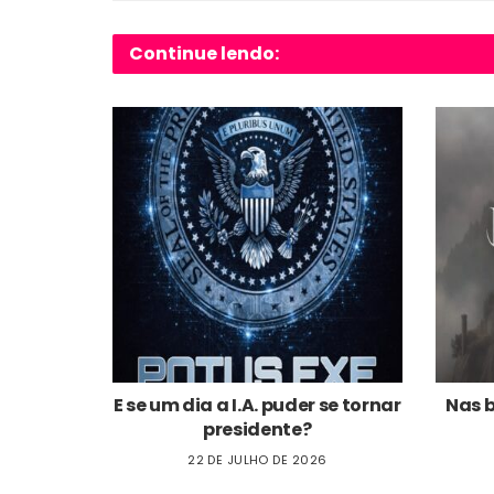
Continue lendo:
E se um dia a I.A. puder se tornar
Nas 
presidente?
22 DE JULHO DE 2026