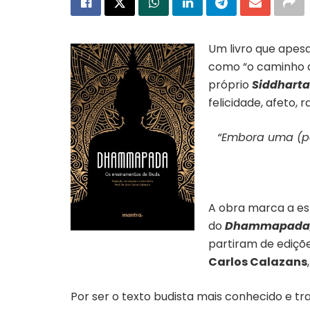
Um livro que apesa
como “o caminho da
próprio
Siddharta
felicidade, afeto, 
“Embora uma (p
A obra marca a es
do
Dhammapada
Capa do livro “Dhammapada” |
partiram de ediçõe
Divulgação Editora Mantra
Carlos Calazans
Por ser o texto budista mais conhecido e tr