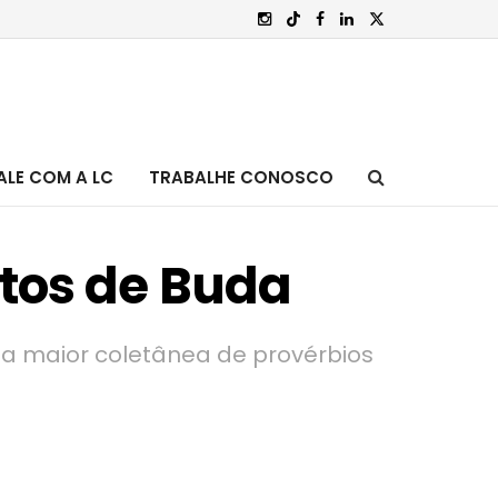
ALE COM A LC
TRABALHE CONOSCO
tos de Buda
 a maior coletânea de provérbios