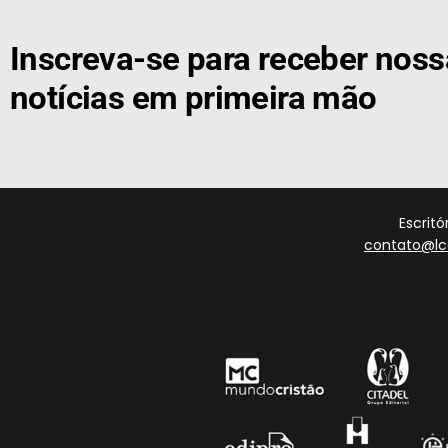
[the_ad id="21159"]
Inscreva-se para receber nos
notícias em primeira mão
Escrit
contato@lc