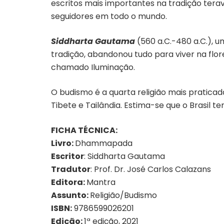
escritos mais importantes na tradição terav
seguidores em todo o mundo.
Siddharta Gautama
(560 a.C.-480 a.C.), u
tradição, abandonou tudo para viver na flor
chamado Iluminação.
O budismo é a quarta religião mais pratica
Tibete e Tailândia. Estima-se que o Brasil 
FICHA TÉCNICA:
Livro:
Dhammapada
Escritor
: Siddharta Gautama
Tradutor
: Prof. Dr. José Carlos Calazans
Editora:
Mantra
Assunto:
Religião/Budismo
ISBN:
9786599026201
Edição:
1ª edição, 2021