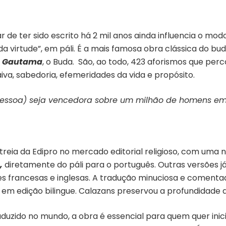
r de ter sido escrito há 2 mil anos ainda influencia o mod
 virtude”, em páli. É a mais famosa obra clássica do bu
Gautama
, o Buda. São, ao todo, 423 aforismos que pe
raiva, sabedoria, efemeridades da vida e propósito.
essoa) seja vencedora sobre um milhão de homens em
treia da Edipro no mercado editorial religioso, com uma
,
diretamente do páli para o português. Outras versões j
s francesas e inglesas. A tradução minuciosa e comentada
, em edição bilingue. Calazans preservou a profundidade
aduzido no mundo, a obra é essencial para quem quer inici