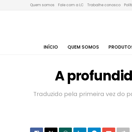
Quem somos
Fale com a LC
Trabalhe conosco
Polí
INÍCIO
QUEM SOMOS
PRODUTOS
A profundi
Traduzido pela primeira vez do 