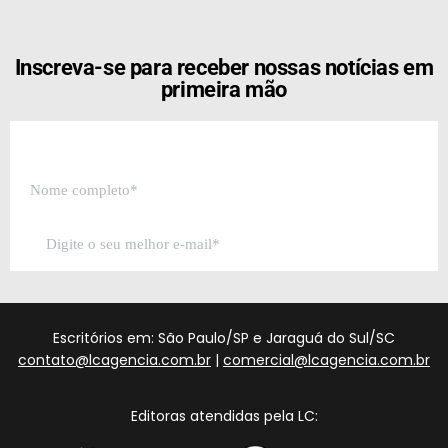
[the_ad id="21159"]
Inscreva-se para receber nossas notícias em
primeira mão
Escritórios em: São Paulo/SP e Jaraguá do Sul/SC
contato@lcagencia.com.br
|
comercial@lcagencia.com.br
Editoras atendidas pela LC: