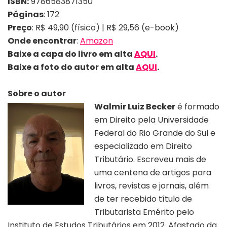
ISBN:
9786583871350
Páginas
: 172
Preço
: R$ 49,90 (físico) | R$ 29,56 (e-book)
Onde encontrar
:
Amazon
Baixe a capa do livro em alta
AQUI
.
Baixe a foto
do
autor
em alta
AQUI
.
Sobre o autor
Walmir Luiz Becker
é formado
em Direito pela Universidade
Federal do Rio Grande do Sul e
especializado em Direito
Tributário. Escreveu mais de
uma centena de artigos para
livros, revistas e jornais, além
de ter recebido título de
Tributarista Emérito pelo
Instituto de Estudos Tributários em 2012. Afastado da