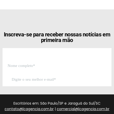
[the_ad id="21159"]
Inscreva-se para receber nossas notícias em
primeira mão
Escritórios em: São Paulo/SP e Jaraguá do Sul/SC
contato@lcagencia.com.br
|
comercial@lcagencia.com.br