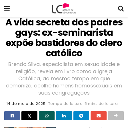
A vida secreta dos padres
gays: ex-seminarista
expõe bastidores do clero
católico
Brendo Silva, especialista em sexualidade e
religião, revela em livro como a Igreja
Católica, ao mesmo tempo em que
demoniza, acolhe homens homossexuais em
suas congregações
14 de maio de 2025
Tempo de leitura: 5 mins de leitura