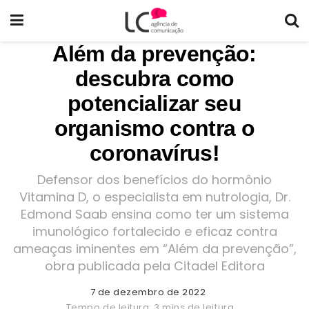
Além da prevenção:
descubra como
potencializar seu
organismo contra o
coronavírus!
Defensor dos benefícios do hormônio
Vitamina D, o especialista em nutrologia, Dr.
Edmond Saab ensina como ter um sistema
imunológico fortalecido e eficaz contra
ameaças iminentes em “Além da prevenção”,
obra publicada pela Citadel Editora
7 de dezembro de 2022
Tempo de leitura: 3 mins de leitura