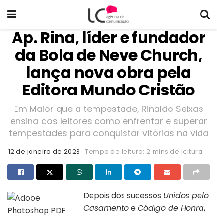
Ap. Rina, líder e fundador
da Bola de Neve Church,
lança nova obra pela
Editora Mundo Cristão
Em Maior que a tempestade, Rinaldo Seixas
ensina aos leitores como enfrentar e superar
tempestades para conquistar vitórias na vida
12 de janeiro de 2023
Tempo de leitura: 2 mins de leitura
Depois dos sucessos
Unidos pelo
Casamento
e
Código de Honra
,