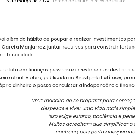
15 de março de 2024
Tempo de leitura: 5 mins de leitura
ai além do hábito de poupar e realizar investimentos par
 García Manjarrez
, juntar recursos para construir fortu
de e tenacidade.
ecialista em finanças pessoais e investimentos destaca, 
ro atual. A obra, publicada no Brasil pela
Latitude
, pro
rio dinheiro e possa conquistar a independência finance
Uma maneira de se preparar para começar a
despesas e viver uma vida mais simpl
Isso exige esforço, paciência e per
Muitos acreditam que simplificar o e
contrário, pois portas inesperad