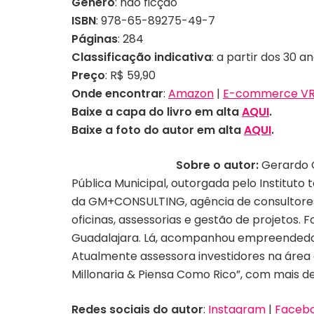
Gênero
: não ficção
ISBN
: 978-65-89275-49-7
Páginas
: 284
Classificação indicativa
: a partir dos 30 a
Preço
: R$ 59,90
Onde encontrar
:
Amazon
|
E-commerce VR 
Baixe a capa do livro em alta
AQUI
.
Baixe a foto do autor em alta
AQUI
.
Sobre o autor:
Gerardo 
Pública Municipal, outorgada pelo Instituto
da GM+CONSULTING, agência de consultores 
oficinas, assessorias e gestão de projetos
Guadalajara. Lá, acompanhou empreendedor
Atualmente assessora investidores na área d
Millonaria & Piensa Como Rico”, com mais de
Redes sociais do autor
:
Instagram
|
Faceb