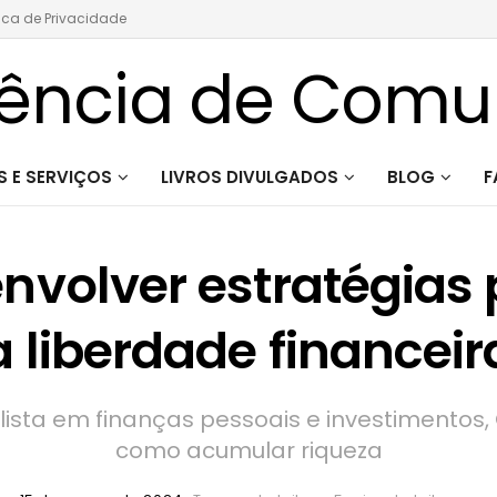
tica de Privacidade
 E SERVIÇOS
LIVROS DIVULGADOS
BLOG
F
nvolver estratégias 
a liberdade financeir
alista em finanças pessoais e investimentos
como acumular riqueza