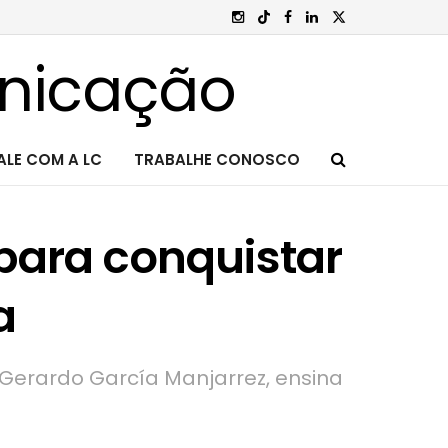
ALE COM A LC
TRABALHE CONOSCO
para conquistar
a
, Gerardo García Manjarrez, ensina