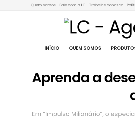
Quem somos
Fale com a LC
Trabalhe conosco
Polí
INÍCIO
QUEM SOMOS
PRODUTOS
Aprenda a dese
Em “Impulso Milionário”, o especi