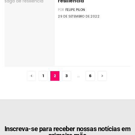
resiliência
POR
FELIPE PILON
29 DE SETEMBRO DE 2022
1
2
3
…
6
[the_ad id="21159"]
Inscreva-se para receber nossas notícias em