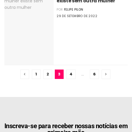
existe sem outra mulher
POR
FELIPE PILON
29 DE SETEMBRO DE 2022
1
2
3
4
…
6
[the_ad id="21159"]
Inscreva-se para receber nossas notícias em